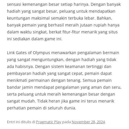
sensasi kemenangan besar setiap harinya.
Dengan banyak
hadiah yang sangat besar, peluang untuk mendapatkan
keuntungan maksimal semakin terbuka lebar. Bahkan,
banyak pemain yang berhasil meraih jutaan rupiah hanya
dalam waktu singkat, berkat fitur-fitur menarik yang situs
ini sediakan dalam game ini.
Link Gates of Olympus menawarkan pengalaman bermain
yang sangat menguntungkan, dengan hadiah yang tidak
ada habisnya. Dengan sistem keamanan tertinggi dan
pembayaran hadiah yang sangat cepat, pemain dapat
menikmati permainan dengan tenang. Semua pemain
bandar jamin mendapat pengalaman yang aman dan seru,
serta peluang untuk meraih kemenangan besar dengan
sangat mudah. Tidak heran jika game ini terus menarik
perhatian pemain di seluruh dunia.
Entri ini ditulis di
Pragmatic Play
pada
November 28, 2024
.