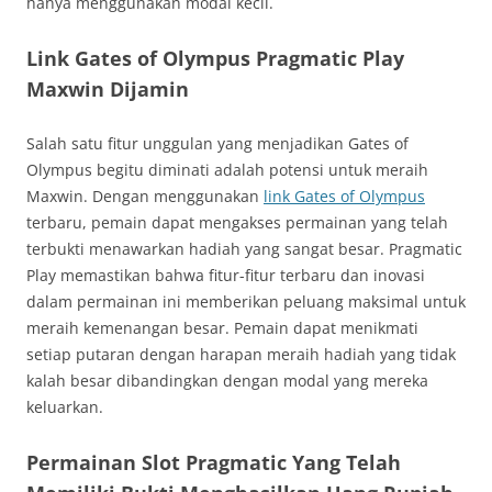
hanya menggunakan modal kecil.
Link Gates of Olympus Pragmatic Play
Maxwin Dijamin
Salah satu fitur unggulan yang menjadikan Gates of
Olympus begitu diminati adalah potensi untuk meraih
Maxwin. Dengan menggunakan
link Gates of Olympus
terbaru, pemain dapat mengakses permainan yang telah
terbukti menawarkan hadiah yang sangat besar. Pragmatic
Play memastikan bahwa fitur-fitur terbaru dan inovasi
dalam permainan ini memberikan peluang maksimal untuk
meraih kemenangan besar. Pemain dapat menikmati
setiap putaran dengan harapan meraih hadiah yang tidak
kalah besar dibandingkan dengan modal yang mereka
keluarkan.
Permainan Slot Pragmatic Yang Telah